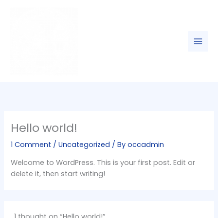
Skip
to
content
Hello world!
1 Comment
/
Uncategorized
/ By
occadmin
Welcome to WordPress. This is your first post. Edit or
delete it, then start writing!
1 thought on “Hello world!”